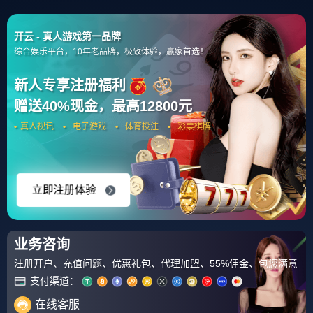
开云专注提供全球足球篮球赛事即时比分直播服务，kaiyun确保数据精准可靠。
中文版
English
Web navigation
沪ICP证3223452号KAIYUN SPORTS
Z-BlogPHP 1.7.4
中文版
English